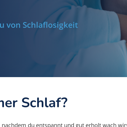
 von Schlaflosigkeit
mer Schlaf?
af, nachdem du entspannt und gut erholt wach wirs