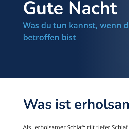
Gute Nacht
Was du tun kannst, wenn du
betroffen bist
Was ist erholsa
Als „erholsamer Schlaf“ gilt tiefer Schl